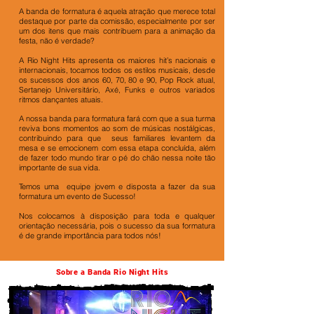
A banda de formatura é aquela atração que merece total
destaque por parte da comissão, especialmente por ser
um dos itens que mais contribuem para a animação da
festa, não é verdade?
A Rio Night Hits apresenta os maiores hit’s nacionais e
internacionais, tocamos todos os estilos musicais, desde
os sucessos dos anos 60, 70, 80 e 90, Pop Rock atual,
Sertanejo Universitário, Axé, Funks e outros variados
ritmos dançantes atuais.
A nossa banda para formatura fará com que a sua turma
reviva bons momentos ao som de músicas nostálgicas,
contribuindo para que seus familiares levantem da
mesa e se emocionem com essa etapa concluída, além
de fazer todo mundo tirar o pé do chão nessa noite tão
importante de sua vida.
Temos uma equipe jovem e disposta a fazer da sua
formatura um evento de Sucesso!
Nos colocamos à disposição para toda e qualquer
orientação necessária, pois o sucesso da sua formatura
é de grande importância para todos nós!
Sobre a Banda Rio Night Hits