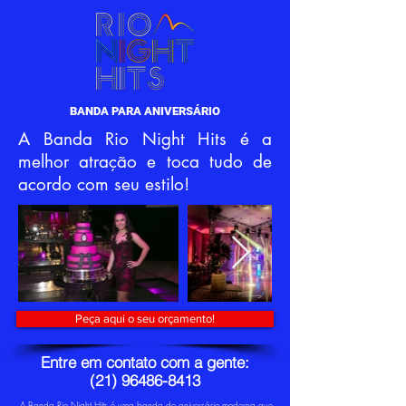
BANDA PARA ANIVERSÁRIO
A Banda Rio Night Hits é a
melhor atração e toca tudo de
acordo com seu estilo!
Peça aqui o seu orçamento!
Entre em contato com a gente:
(21) 96486-8413
A Banda Rio Night Hits é uma banda de aniversário moderna que