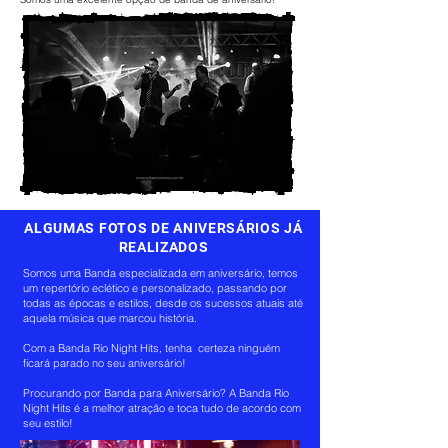
ALGUMAS FOTOS DE ANIVERSÁRIOS JÁ
REALIZADOS
Somos uma Banda especializada em aniversário, temos
um repertório eclético e personalizado, passando por
todas as épocas e estilos, desde os sucessos atuais até
aquela música que marcou história.
Com a Banda Rio Night Hits, tenha certeza ninguém
ficará parado no seu aniversário!
Procurando por Banda para Aniversário? A Banda Rio
Night Hits é a melhor atração e toca tudo de acordo com
seu estilo!