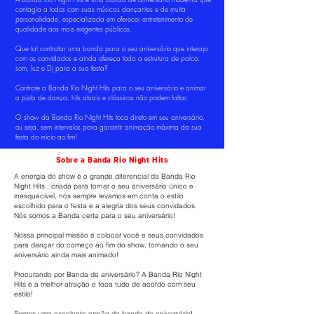
contagia a todos com suas músicas dançantes e de muita
personalidade, especializada em oferecer entretenimento de
qualidade aos mais exigentes públicos.
Que tal contratar uma banda para o seu aniversário que interaja
com os convidados e ainda ofereça toda a estrutura de palco,
som, luz e Dj para a sua festa?
Contrate a Banda Rio Night Hits para o seu aniversário e animar
a pista de dança, hits atuais e clássicos não podem faltar.
O show da Banda Rio Night Hits toca direto em seu aniversário,
ou seja, sem intervalos para garantir animação máxima da sua
festa do início ao fim!
Sobre a Banda Rio Night Hits
A energia do show é o grande diferencial da Banda Rio
Night Hits , criada para tornar o seu aniversário único e
inesquecível, nós sempre levamos em conta o estilo
escolhido para o festa e a alegria dos seus convidados.
Nós somos a Banda certa para o seu aniversário!
Nossa principal missão é colocar você e seus convidados
para dançar do começo ao fim do show, tornando o seu
aniversário ainda mais animado!
Procurando por Banda de aniversário? A Banda Rio Night
Hits é a melhor atração e toca tudo de acordo com seu
estilo!
Somos uma excelente opção de banda de aniversário!