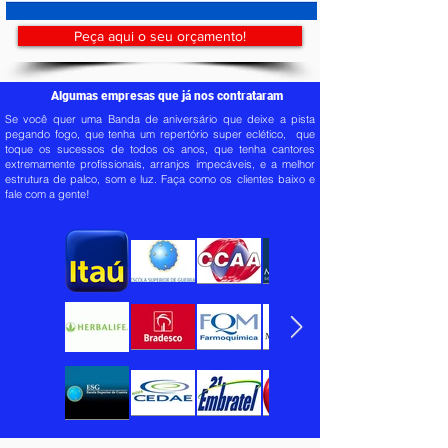
Peça aqui o seu orçamento!
Algumas empresas que já nos contrataram
Se você quer uma Banda de aniversário que deixe a pista
pegando fogo, que tenha um repertório super eclético, que
toque os sucessos de todos os anos, que tenha cantores
extremamente profissionais, arranjos impecáveis, e a melhor
estrutura de palco, som e luz. Faça como os clientes baixo e
fale com a gente!